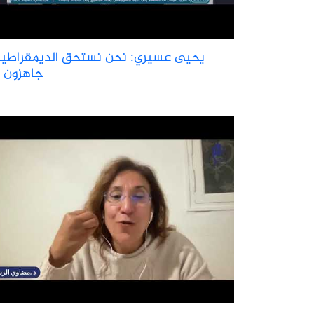
يحيى عسيري: نحن نستحق الديمقراطية
جاهزون ل