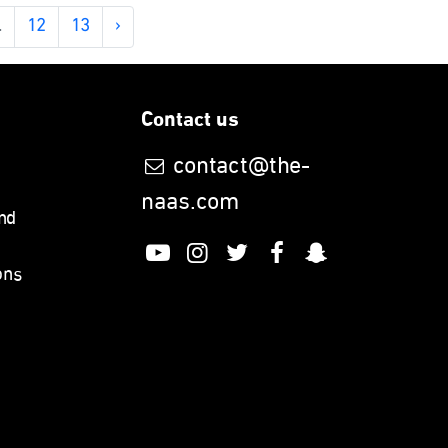
.
12
13
›
Contact us
contact@the-
naas.com
nd
ons