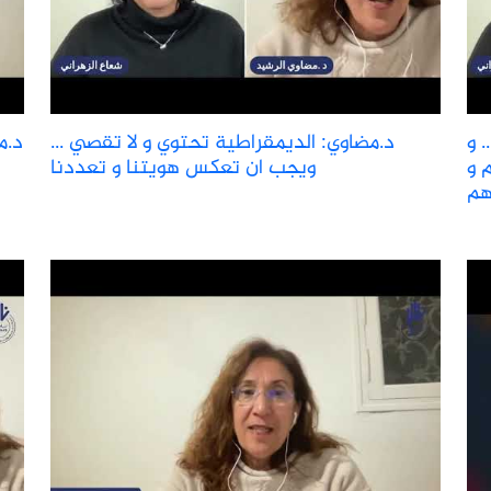
 و
د.مضاوي: الديمقراطية تحتوي و لا تقصي ...
د.م
 و
ويجب ان تعكس هويتنا و تعددنا