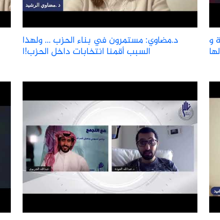
 و
د.مضاوي: مستمرون في بناء الحزب ... ولهذا
ها
السبب أقمنا انتخابات داخل الحزب!ا