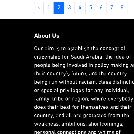
‹
1
2
3
4
5
6
7
8
..
About Us
Our aim is to establish the concept of
citizenship for Saudi Arabia: the idea of
people being involved in policy making a
their country’s future, and the country
being run without racism, class distincti
or special privileges for any individual,
family, tribe or region; where everybody
does their best for themselves and their
country, and all are protected from the
weakness, ambitions, shortcomings,
personal connections and whims of