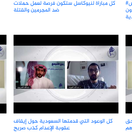
#مع_التجمع | مضاوي الرشيد تجيب لماذا تجنس
كل مباراة لنيوكاسل ستكون فرصة لعمل حملات
ون
ضد المجرمين والقتلة
ية
حق
كل الوعود التي قدمتها السعودية حول إيقاف
هم
عقوبة الإعدام كذب صريح