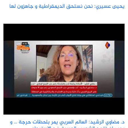
حيى عسيري: نحن نستحق الديمقراطية و جاهزون لها
. مضاوي الرشيد: العالم العربي يمر بلحظات حرجة ... و