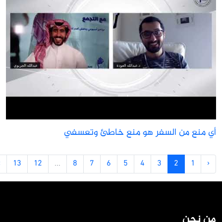
ي منع من السفر هو منع خاطئ وتعسفي
›
13
12
...
8
7
6
5
4
3
2
1
‹
ن نحن