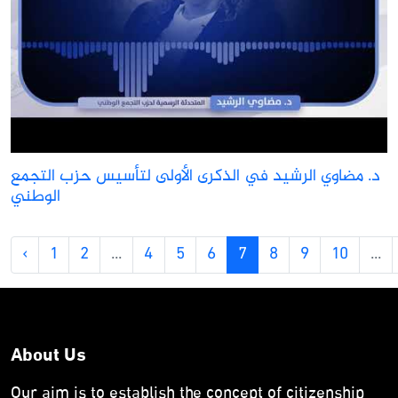
د. مضاوي الرشيد في الذكرى الأولى لتأسيس حزب التجمع
الوطني
‹
1
2
...
4
5
6
7
8
9
10
...
About Us
Our aim is to establish the concept of citizenship