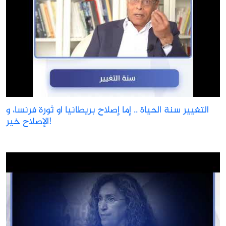
التغيير سنة الحياة .. إما إصلاح بريطانيا او ثورة فرنسا، و
الإصلاح خير!