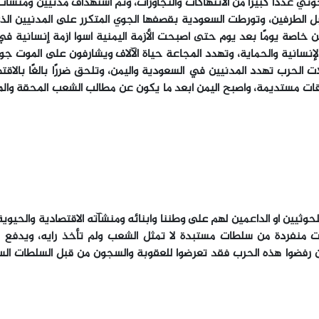
وثي عددًا كبيرًا من الانتهاكات والتجاوزات، وتم استهداف مدنيين ومنشآ
ل الطرفين، وتورطت السعودية بقصفها الجوي المتكرر على المدنيين الذ
خاصة يومًا بعد يوم حتى أصبحت الأزمة اليمنية أسوأ أزمة إنسانية في 
نسانية والحماية، وتهدد المجاعة حياة الآلاف ويشارفون على الموت جوع
 الحرب تهدد المدنيين في السعودية واليمن، وتلحق ضررًا بالغًا بالاق
عاقات مستديمة، وأصبح اليمن أبعد ما يكون عن مطالب الشعب المحقة وا
ثيين أو الداعمين لهم على وطننا وأبنائه ومنشآته الاقتصادية والحيوية
ات منفردة من سلطات مستبدة لا تمثل الشعب ولم تأخذ رأيه، ويدفع ا
من رفضوا هذه الحرب فقد تعرضوا للعقوبة والسجون من قبل السلطات الس