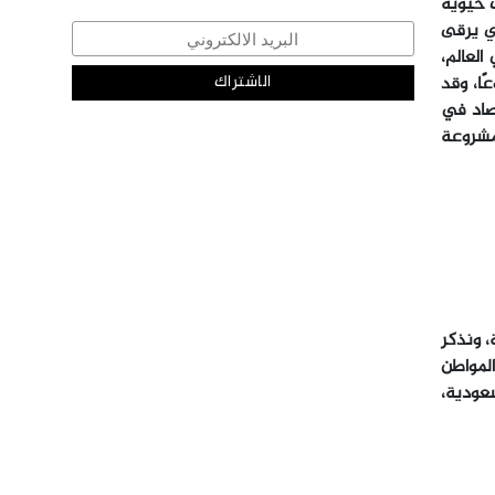
ت حيوية
ي يرقى
العالم،
ًا، وقد
تصاد في
لمشروعة
، ونذكر
لمواطن
عودية،