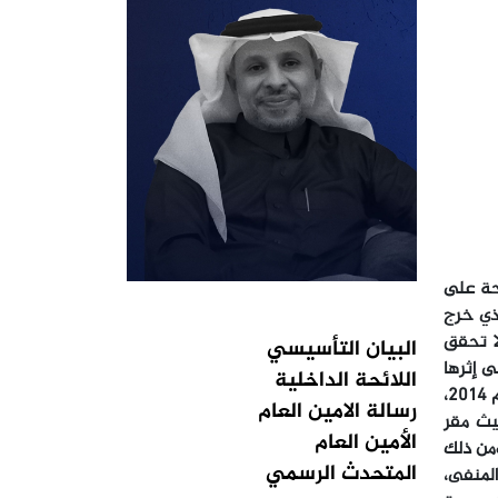
حة على
لذي خرج
ا تحقق
البيان التأسيسي
 إثرها
اللائحة الداخلية
القوات التابعة لجماعة الحوثي لتحكم سيطرتها على المدن اليمنية واحدة تلو أخرى، وبعد أن كان تقدمها رغبة سعودية في العام 2014،
رسالة الامين العام
اء، ثم التوجه في مارس 2015 إلى عدن حيث مقر
الأمين العام
"إعادة الشرعية"، ومن ذلك
المتحدث الرسمي
المنفى،