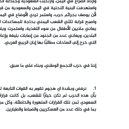
وازداد الصراع في اليمن، وارتكبت السعودية وجماعة الح
واستهدفت البنية التحتية في اليمن والسعودية من قب
لأن يوصف بجرائم حرب، واستمر تردي الأوضاع في اليمن 
وأصبح قرابة ثلثي الشعب اليمني بحاجة للمساعدات الإ
يعاني ملايين الأطفال من سوء التغذية، واستمرت ويلات
البلدين، ويعاني عدد من الجنود من إصابات بليغة وإ
التي خرج إلى الساحات مطالبًا بها إبان الربيع العربي.
إننا في حزب التجمع الوطني، وبناء على ما سبق:
1. نرفض وبشدة أي هجوم تقوم به القوات التابعة للحو
بأن هذه الحرب لم تكن خيارًا للشعب، بل كانت قرار
السعودي ثمن تلك القرارات المتهورة والخاطئة، وكل 
بما في ذلك عدد من العسكريين والضباط والطيارين.