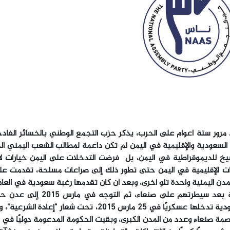
مرور ستة أعوام على الحرب، يذكر حزب التجمع الوطني بالخسائر الفاد
 السعودية والإقليمية في اليمن لم تكن داعمة لمطالب الشعب اليمني ا
يخ للديموقراطية في اليمن، بل فرضت التدخلات على اليمن خيارات ل
ت الإقليمية في اليمن حتى تطور ذلك إلى صراعات مسلحة، تقدمت على
إلا أن التقدم الكبير والمتسارع أخاف السعودية وخاصة بعد سيطرتهم على صنع
الحكومة المدعومة من السعودية، وحينها أعلنت السعودية تدخلها عسكريًا في 25 مارس 2015، تحت شعار 
صمة صنعاء وعدد من المدن الكبرى، وبقيت الحكومة المدعومة دوليًا في 