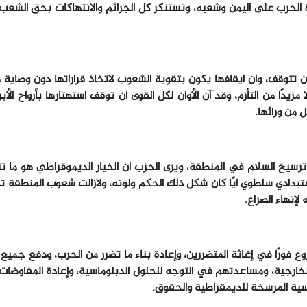
ة الحرب على اليمن وشعبه، ونستنكر كل الجرائم والانتهاكات بحق الشعب
تتوقف، وأن ايقافها يكون بتقوية الشعوب لاتخاذ قراراتها دون وصاية 
دًا من التأزم، وقد آن الأوان لكل القوى أن توقف استهتارها بأرواح الأبري
 من ورائها.
سيخ السلام في المنطقة، ويرى الحزب أن الخيار الديموقراطي هو ما تت
ادي سلطوي أيًا كان شكل ذلك الحكم ولونه، ولازالت شعوب المنطقة توا
إنهاء الصراع.
 فورًا في إغاثة المتضررين، وإعادة بناء ما تضرر من الحرب، ودفع جميع 
الخارجية، ومساعدتهم في التوجه للحلول الدبلوماسية، وإعادة المفاوضات 
سية المرسخة للديمقراطية والحقوق.