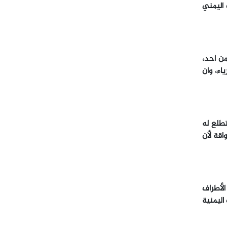
 اليمني
من أحد،
اء، وأن
طلع له
قة لأن
الأطراف
اليمنية