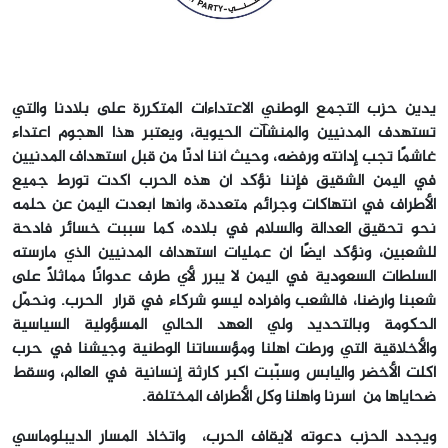
يدين حزب التجمع الوطني الاعتداءات المتكررة على بلادنا والتي
تستهدف المدنيين والمنشآت الحيوية، ويعتبر هذا الهجوم اعتداء
غاشمًا تجب إدانته ورفضه، وحيث أننا أدنّا من قبل استهداف المدنيين
في اليمن الشقيق فإننا نؤكد أن هذه الحرب أكدت تورط جميع
الأطراف في انتهاكات وجرائم متعددة، وأنها أبعدت اليمن عن حلمه
نحو تحقيق العدالة والسلام في بلاده، كما سببت خسائر فادحة
للشعبين، ونؤكد أيضًا أن عمليات استهداف المدنيين الذي مارسته
السلطات السعودية في اليمن لا يبرر لأي طرف عدوانًا مماثلًا على
شعبنا وأرضنا، فالشعب وأفراده ليسو شركاء في قرار الحرب. ونحمّل
الحكومة وبالتحديد ولي العهد الحالي المسؤولية السياسية
والأخلاقية التي ورطت أهلنا ومؤسساتنا الوطنية وجيشنا في حرب
أكلت الأخضر واليابس وسبّبت أكبر كارثة إنسانية في العالم، وسقط
ضحاياها من أسرنا وأهلنا وكل الأطراف المختلفة.
ويجدد الحزب دعوته لايقاف الحرب، واتخاذ المسار الديبلوماسي